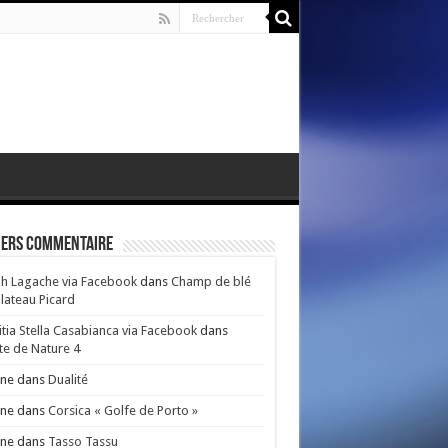
iers Commentaire
h Lagache via Facebook
dans
Champ de blé
lateau Picard
itia Stella Casabianca via Facebook
dans
e de Nature 4
nne
dans
Dualité
nne
dans
Corsica « Golfe de Porto »
nne
dans
Tasso Tassu