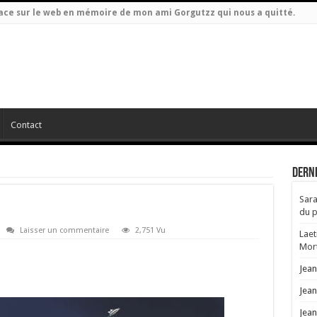
espace sur le web en mémoire de mon ami Gorgutzz qui nous a quitté.
Contact
Dern
Sara
du p
Laisser un commentaire
2,751 Vu
Laet
Mort
Jea
Jea
Jea