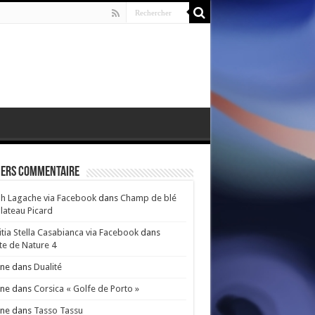
iers Commentaire
h Lagache via Facebook
dans
Champ de blé
lateau Picard
itia Stella Casabianca via Facebook
dans
e de Nature 4
nne
dans
Dualité
nne
dans
Corsica « Golfe de Porto »
nne
dans
Tasso Tassu