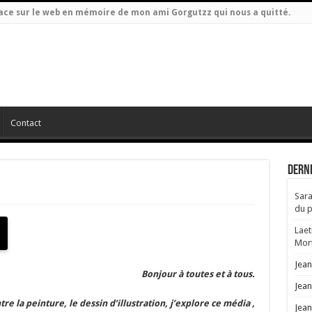
espace sur le web en mémoire de mon ami Gorgutzz qui nous a quitté.
Contact
Dern
Sara
du p
Laet
Mort
Jea
Bonjour à toutes et à tous.
Jea
tre la peinture, le dessin d’illustration, j’explore ce média ,
Jea