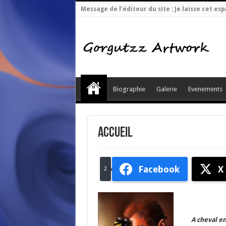
Message de l’éditeur du site : Je laisse cet 
Biographie
Galerie
Evenements
Accueil
Facebook
X
2
A cheval en