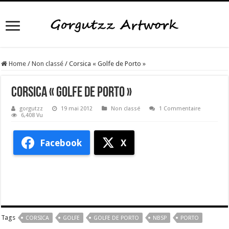
Home
/
Non classé
/
Corsica « Golfe de Porto »
Corsica « Golfe de Porto »
gorgutzz
19 mai 2012
Non classé
1 Commentaire
6,408 Vu
Facebook
X
Tags
CORSICA
GOLFE
GOLFE DE PORTO
NBSP
PORTO