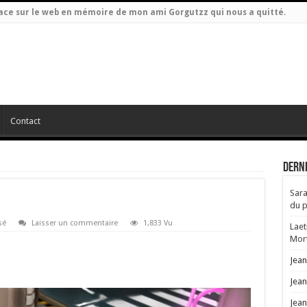
espace sur le web en mémoire de mon ami Gorgutzz qui nous a quitté.
Contact
Dern
Sara
du p
sé
Laisser un commentaire
1,833 Vu
Laet
Mort
Jea
Jea
Jea