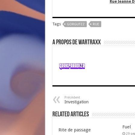
Rue Jeanne D
Tags
GORGUTZZ
RUE
A propos de WartraxX
Précèdent
Investigation
Related Articles
Fuel
Rite de passage
29 se