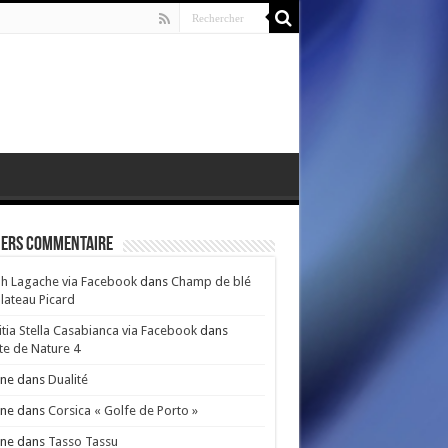
iers Commentaire
h Lagache via Facebook
dans
Champ de blé
lateau Picard
itia Stella Casabianca via Facebook
dans
e de Nature 4
nne
dans
Dualité
nne
dans
Corsica « Golfe de Porto »
nne
dans
Tasso Tassu