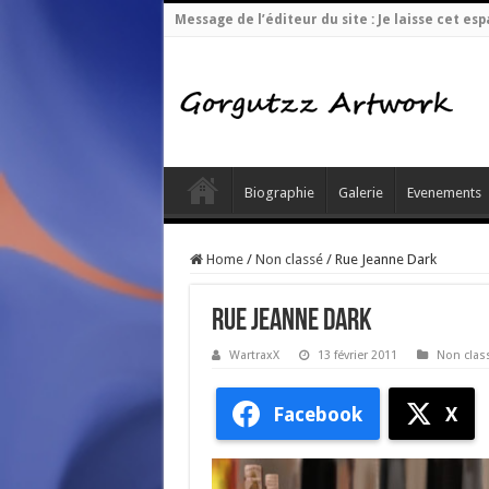
Message de l’éditeur du site : Je laisse cet 
Biographie
Galerie
Evenements
Home
/
Non classé
/
Rue Jeanne Dark
Rue Jeanne Dark
WartraxX
13 février 2011
Non clas
Facebook
X