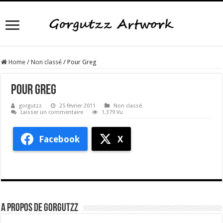
Home
/
Non classé
/
Pour Greg
Pour Greg
gorgutzz
25 février 2011
Non classé
Laisser un commentaire
1,379 Vu
Facebook
X
A propos de gorgutzz