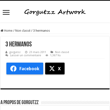
Home
/
Non classé
/
3 hermanos
3 hermanos
gorgutzz
23 mars 2011
Non classé
Laisser un commentaire
1,367 Vu
Facebook
X
A propos de gorgutzz