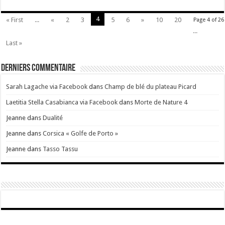
4
« First
...
«
2
3
5
6
»
10
20
Page 4 of 26
...
Last »
Derniers Commentaire
Sarah Lagache via Facebook
dans
Champ de blé du plateau Picard
Laetitia Stella Casabianca via Facebook
dans
Morte de Nature 4
Jeanne
dans
Dualité
Jeanne
dans
Corsica « Golfe de Porto »
Jeanne
dans
Tasso Tassu