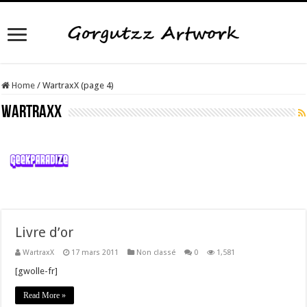
Home
/
WartraxX (page 4)
WartraxX
Livre d’or
WartraxX
17 mars 2011
Non classé
0
1,581
[gwolle-fr]
Read More »